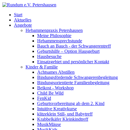
Start
Aktuelles
Angebote
Hebammenpraxis Petershausen
Meine Philosophie
Hebammensprechstunde
Bauch an Bauch - der Schwangerentreff
Geburtshilfe – Option Hausgeburt
Hausbesuche
Einsatzgebiet und persönlicher Kontakt
Kinder & Familie
Achtsames Abstillen
Bindungsfördernde Schwangerenbegleitung
Bindungsorientierte Familienbegleitung
Beikost - Workshop
Child Be Wild
FenKid
Geburtsvorbereitung ab dem 2. Kind
Intuitive Kreativkurse
klitzeklein Still- und Babytreff
Krabbelkäfer Kleinkindtreff
MusikMäuse
MusikKids