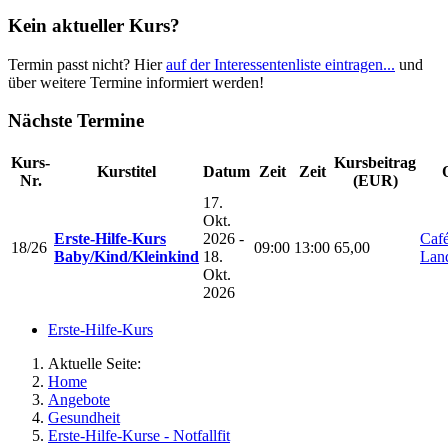
Kein aktueller Kurs?
Termin passt nicht? Hier
auf der Interessentenliste eintragen...
und
über weitere Termine informiert werden!
Nächste Termine
Kurs-
Kursbeitrag
Kurstitel
Datum
Zeit
Zeit
Nr.
(EUR)
17.
Okt.
Erste-Hilfe-Kurs
2026 -
Caf
18/26
09:00
13:00
65,00
Baby/Kind/Kleinkind
18.
Lan
Okt.
2026
Erste-Hilfe-Kurs
Aktuelle Seite:
Home
Angebote
Gesundheit
Erste-Hilfe-Kurse - Notfallfit