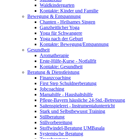
Waldkindergarten
Kontakte: Kinder und Familie
Bewegung & Entspannung
Chanten - Heilsames Singen
Ganzheitlicher Yoga
Yoga für Schwangere
Yoga nach der Geburt
Kontakte: Bewegung/Entspannung
Gesundheit
Aromatherapie
Erste-Hilfe-Kurse - Notfallfit
Kontakte: Gesundheit
Beratung & Dienstleistung
Finanzcoaching
First Step Schuldnerberatung
Jobcoaching
Mamahilfe - Haushaltshilfe
Pflege-Bayern häusliche 24-Std.-Betreuung
Saitenspielerei - Instrumentalunterricht
Stark und Selbstbewusst Training
Stillberatung
Stillvorbereitung
Stoffwindel-Beratung UMBasala
Systemische Beratung