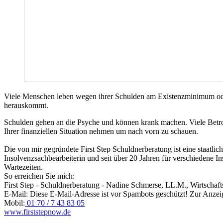
Viele Menschen leben wegen ihrer Schulden am Existenzminimum oder d
herauskommt.
Schulden gehen an die Psyche und können krank machen. Viele Betrof
Ihrer finanziellen Situation nehmen um nach vorn zu schauen.
Die von mir gegründete First Step Schuldnerberatung ist eine staatlich
Insolvenzsachbearbeiterin und seit über 20 Jahren für verschiedene In
Wartezeiten.
So erreichen Sie mich:
First Step - Schuldnerberatung - Nadine Schmerse, LL.M., Wirtschafts
E-Mail:
Diese E-Mail-Adresse ist vor Spambots geschützt! Zur Anzeig
Mobil:
01 70 / 7 43 83 05
www.firststepnow.de