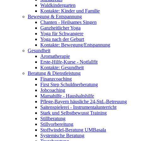
Waldkindergarten
Kontakte: Kinder und Familie
Bewegung & Entspannung
Chanten - Heilsames Singen
Ganzheitlicher Yoga
Yoga für Schwangere
Yoga nach der Geburt
Kontakte: Bewegung/Entspannung
Gesundheit
Aromatherapie
Erste-Hilfe-Kurse - Notfallfit
Kontakte: Gesundheit
Beratung & Dienstleistung
Finanzcoaching
First Step Schuldnerberatung
Jobcoaching
Mamahilfe - Haushaltshilfe
Pflege-Bayern häusliche 24-Std.-Betreuung
Saitenspielerei - Instrumentalunterricht
Stark und Selbstbewusst Training
Stillberatung
Stillvorbereitung
Stoffwindel-Beratung UMBasala
Systemische Beratung