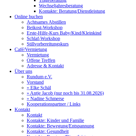
Trageberatung
Wechseljahresberatung
Kontakte: Beratung/Dienstleistung
Online buchen
Achtsames Abstillen
Beikost-Workshop
Erste-Hilfe-Kurs Baby/Kind/Kleinkind
Schlaf-Workshop
Stillvorbereitungskurs
Café/Vermietung
Vermietung
Offene Treffen
Adresse & Kontakt
Über uns
Rundum e.V.
Vorstand
» Elke Schäl
» Antje Jacob (nur noch bis 31.08.2026)
» Nadine Schmerse
Kooperationspartner / Links
Kontakt
Kontakt
Kontakte: Kinder und Familie
Kontakte: Bewegung/Entspannung
Kontakte: Gesundheit