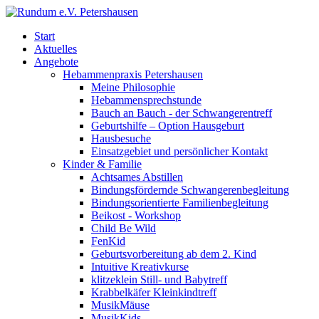
Start
Aktuelles
Angebote
Hebammenpraxis Petershausen
Meine Philosophie
Hebammensprechstunde
Bauch an Bauch - der Schwangerentreff
Geburtshilfe – Option Hausgeburt
Hausbesuche
Einsatzgebiet und persönlicher Kontakt
Kinder & Familie
Achtsames Abstillen
Bindungsfördernde Schwangerenbegleitung
Bindungsorientierte Familienbegleitung
Beikost - Workshop
Child Be Wild
FenKid
Geburtsvorbereitung ab dem 2. Kind
Intuitive Kreativkurse
klitzeklein Still- und Babytreff
Krabbelkäfer Kleinkindtreff
MusikMäuse
MusikKids