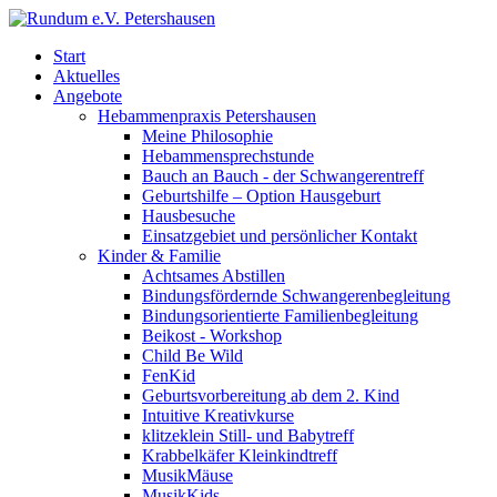
Start
Aktuelles
Angebote
Hebammenpraxis Petershausen
Meine Philosophie
Hebammensprechstunde
Bauch an Bauch - der Schwangerentreff
Geburtshilfe – Option Hausgeburt
Hausbesuche
Einsatzgebiet und persönlicher Kontakt
Kinder & Familie
Achtsames Abstillen
Bindungsfördernde Schwangerenbegleitung
Bindungsorientierte Familienbegleitung
Beikost - Workshop
Child Be Wild
FenKid
Geburtsvorbereitung ab dem 2. Kind
Intuitive Kreativkurse
klitzeklein Still- und Babytreff
Krabbelkäfer Kleinkindtreff
MusikMäuse
MusikKids