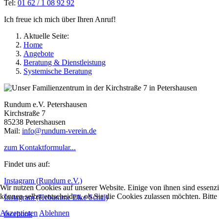
Tel:
01 62 / 1 08 92 92
Ich freue ich mich über Ihren Anruf!
Aktuelle Seite:
Home
Angebote
Beratung & Dienstleistung
Systemische Beratung
Rundum e.V. Petershausen
Kirchstraße 7
85238 Petershausen
Mail:
info@rundum-verein.de
zum Kontaktformular...
Findet uns auf:
Instagram (Rundum e.V.)
Wir nutzen Cookies auf unserer Website. Einige von ihnen sind essenzi
können selbst entscheiden, ob Sie die Cookies zulassen möchten. Bitte
Instagram (Hebamme Elke Schäl)
Akzeptieren
Ablehnen
facebook