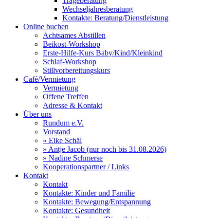
Trageberatung
Wechseljahresberatung
Kontakte: Beratung/Dienstleistung
Online buchen
Achtsames Abstillen
Beikost-Workshop
Erste-Hilfe-Kurs Baby/Kind/Kleinkind
Schlaf-Workshop
Stillvorbereitungskurs
Café/Vermietung
Vermietung
Offene Treffen
Adresse & Kontakt
Über uns
Rundum e.V.
Vorstand
» Elke Schäl
» Antje Jacob (nur noch bis 31.08.2026)
» Nadine Schmerse
Kooperationspartner / Links
Kontakt
Kontakt
Kontakte: Kinder und Familie
Kontakte: Bewegung/Entspannung
Kontakte: Gesundheit