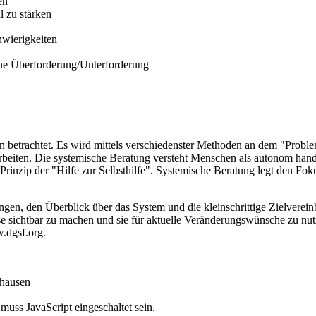
en
 zu stärken
wierigkeiten
ene Überforderung/Unterforderung
ben betrachtet. Es wird mittels verschiedenster Methoden an dem "Pro
arbeiten. Die systemische Beratung versteht Menschen als autonom han
inzip der "Hilfe zur Selbsthilfe". Systemische Beratung legt den Foku
en, den Überblick über das System und die kleinschrittige Zielvereinb
 sichtbar zu machen und sie für aktuelle Veränderungswünsche zu nut
.dgsf.org.
shausen
uss JavaScript eingeschaltet sein.