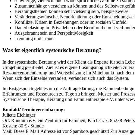
schwierige, vielleicht auch widersprüchliche Gefühle zu sortier
Zusammenhänge verstehen zu können und das Selbstwertgefühl
Beratungsthemen können sehr vielseitig sein, beispielsweise:
Veränderungswünsche, Neuorientierung oder Entscheidungssch
Konflikte, Krisen in Beziehungen oder im sozialen Umfeld
Dauerbelastung im Privatleben oder Beruf und damit verbund
Ausgebrannt sein und Perspektivlosigkeit
Trennung und Trauer
Was ist eigentlich systemische Beratung?
In der systemische Beratung wird der Klient als Experte für sein Le
Umgebung gearbeitet. Ziel ist es eigene Lösungsmöglichkeiten zu er
Ressourcenorientierung und Wertschätzung im Mittelpunkt nach dem Pr
Wenn sich der Einzelne verändert, verändert sich auch das System.
Im Erstgespräch geht es um die Auftragsklärung, die Rahmenbedingung
Erfahrungen und Ressourcen zu Tage zu bringen, Muster und Prozesse
Systemische Therapie, Beratung und Familientherapie e.V. unter www
Kontakt/Terminvereinbarung:
Juliette Eichinger
Ort: Rundum e.V. ein Zentrum für Familien, Kirchstr. 7, 85238 Peter
Kosten: 80 € / Stunde
Mail:
Diese E-Mail-Adresse ist vor Spambots geschützt! Zur Anzeige m