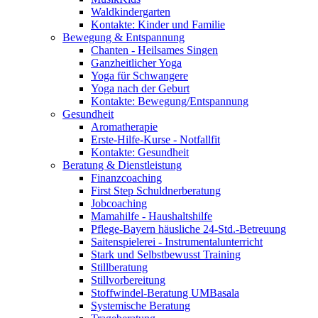
Waldkindergarten
Kontakte: Kinder und Familie
Bewegung & Entspannung
Chanten - Heilsames Singen
Ganzheitlicher Yoga
Yoga für Schwangere
Yoga nach der Geburt
Kontakte: Bewegung/Entspannung
Gesundheit
Aromatherapie
Erste-Hilfe-Kurse - Notfallfit
Kontakte: Gesundheit
Beratung & Dienstleistung
Finanzcoaching
First Step Schuldnerberatung
Jobcoaching
Mamahilfe - Haushaltshilfe
Pflege-Bayern häusliche 24-Std.-Betreuung
Saitenspielerei - Instrumentalunterricht
Stark und Selbstbewusst Training
Stillberatung
Stillvorbereitung
Stoffwindel-Beratung UMBasala
Systemische Beratung