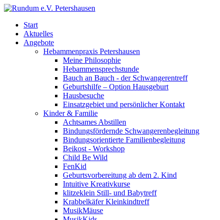
Start
Aktuelles
Angebote
Hebammenpraxis Petershausen
Meine Philosophie
Hebammensprechstunde
Bauch an Bauch - der Schwangerentreff
Geburtshilfe – Option Hausgeburt
Hausbesuche
Einsatzgebiet und persönlicher Kontakt
Kinder & Familie
Achtsames Abstillen
Bindungsfördernde Schwangerenbegleitung
Bindungsorientierte Familienbegleitung
Beikost - Workshop
Child Be Wild
FenKid
Geburtsvorbereitung ab dem 2. Kind
Intuitive Kreativkurse
klitzeklein Still- und Babytreff
Krabbelkäfer Kleinkindtreff
MusikMäuse
MusikKids