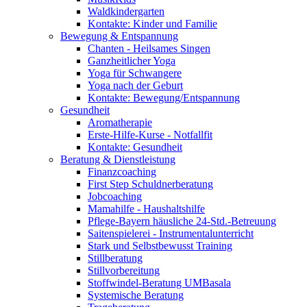
Waldkindergarten
Kontakte: Kinder und Familie
Bewegung & Entspannung
Chanten - Heilsames Singen
Ganzheitlicher Yoga
Yoga für Schwangere
Yoga nach der Geburt
Kontakte: Bewegung/Entspannung
Gesundheit
Aromatherapie
Erste-Hilfe-Kurse - Notfallfit
Kontakte: Gesundheit
Beratung & Dienstleistung
Finanzcoaching
First Step Schuldnerberatung
Jobcoaching
Mamahilfe - Haushaltshilfe
Pflege-Bayern häusliche 24-Std.-Betreuung
Saitenspielerei - Instrumentalunterricht
Stark und Selbstbewusst Training
Stillberatung
Stillvorbereitung
Stoffwindel-Beratung UMBasala
Systemische Beratung