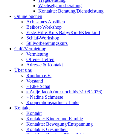
Trageberatung
Wechseljahresberatung
Kontakte: Beratung/Dienstleistung
Online buchen
Achtsames Abstillen
Beikost-Workshop
Erste-Hilfe-Kurs Baby/Kind/Kleinkind
Schlaf-Workshop
Stillvorbereitungskurs
Café/Vermietung
Vermietung
Offene Treffen
Adresse & Kontakt
Über uns
Rundum e.V.
Vorstand
» Elke Schäl
» Antje Jacob (nur noch bis 31.08.2026)
» Nadine Schmerse
Kooperationspartner / Links
Kontakt
Kontakt
Kontakte: Kinder und Familie
Kontakte: Bewegung/Entspannung
Kontakte: Gesundheit