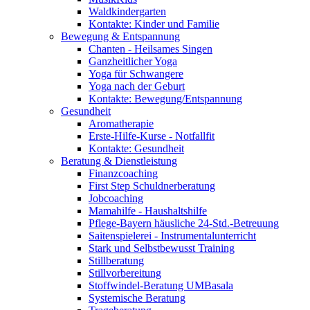
Waldkindergarten
Kontakte: Kinder und Familie
Bewegung & Entspannung
Chanten - Heilsames Singen
Ganzheitlicher Yoga
Yoga für Schwangere
Yoga nach der Geburt
Kontakte: Bewegung/Entspannung
Gesundheit
Aromatherapie
Erste-Hilfe-Kurse - Notfallfit
Kontakte: Gesundheit
Beratung & Dienstleistung
Finanzcoaching
First Step Schuldnerberatung
Jobcoaching
Mamahilfe - Haushaltshilfe
Pflege-Bayern häusliche 24-Std.-Betreuung
Saitenspielerei - Instrumentalunterricht
Stark und Selbstbewusst Training
Stillberatung
Stillvorbereitung
Stoffwindel-Beratung UMBasala
Systemische Beratung