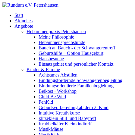
Start
Aktuelles
Angebote
Hebammenpraxis Petershausen
Meine Philosophie
Hebammensprechstunde
Bauch an Bauch - der Schwangerentreff
Geburtshilfe – Option Hausgeburt
Hausbesuche
Einsatzgebiet und persönlicher Kontakt
Kinder & Familie
Achtsames Abstillen
Bindungsfördernde Schwangerenbegleitung
Bindungsorientierte Familienbegleitung
Beikost - Workshop
Child Be Wild
FenKid
Geburtsvorbereitung ab dem 2. Kind
Intuitive Kreativkurse
klitzeklein Still- und Babytreff
Krabbelkäfer Kleinkindtreff
MusikMäuse
MusikKids