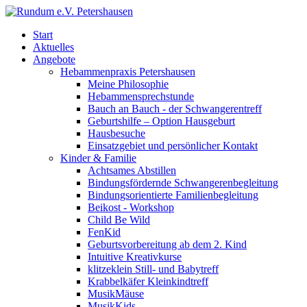
Start
Aktuelles
Angebote
Hebammenpraxis Petershausen
Meine Philosophie
Hebammensprechstunde
Bauch an Bauch - der Schwangerentreff
Geburtshilfe – Option Hausgeburt
Hausbesuche
Einsatzgebiet und persönlicher Kontakt
Kinder & Familie
Achtsames Abstillen
Bindungsfördernde Schwangerenbegleitung
Bindungsorientierte Familienbegleitung
Beikost - Workshop
Child Be Wild
FenKid
Geburtsvorbereitung ab dem 2. Kind
Intuitive Kreativkurse
klitzeklein Still- und Babytreff
Krabbelkäfer Kleinkindtreff
MusikMäuse
MusikKids