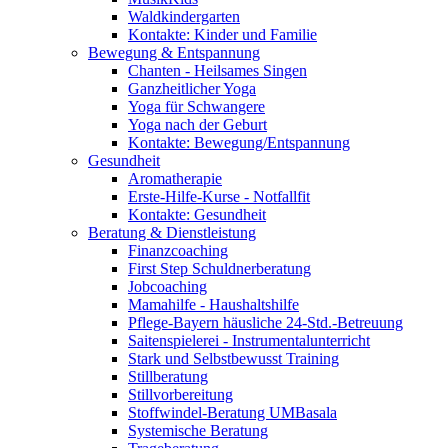
Waldkindergarten
Kontakte: Kinder und Familie
Bewegung & Entspannung
Chanten - Heilsames Singen
Ganzheitlicher Yoga
Yoga für Schwangere
Yoga nach der Geburt
Kontakte: Bewegung/Entspannung
Gesundheit
Aromatherapie
Erste-Hilfe-Kurse - Notfallfit
Kontakte: Gesundheit
Beratung & Dienstleistung
Finanzcoaching
First Step Schuldnerberatung
Jobcoaching
Mamahilfe - Haushaltshilfe
Pflege-Bayern häusliche 24-Std.-Betreuung
Saitenspielerei - Instrumentalunterricht
Stark und Selbstbewusst Training
Stillberatung
Stillvorbereitung
Stoffwindel-Beratung UMBasala
Systemische Beratung