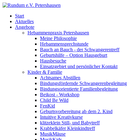
Start
Aktuelles
Angebote
Hebammenpraxis Petershausen
Meine Philosophie
Hebammensprechstunde
Bauch an Bauch - der Schwangerentreff
Geburtshilfe – Option Hausgeburt
Hausbesuche
Einsatzgebiet und persönlicher Kontakt
Kinder & Familie
Achtsames Abstillen
Bindungsfördernde Schwangerenbegleitung
Bindungsorientierte Familienbegleitung
Beikost - Workshop
Child Be Wild
FenKid
Geburtsvorbereitung ab dem 2. Kind
Intuitive Kreativkurse
klitzeklein Still- und Babytreff
Krabbelkäfer Kleinkindtreff
MusikMäuse
MusikKids