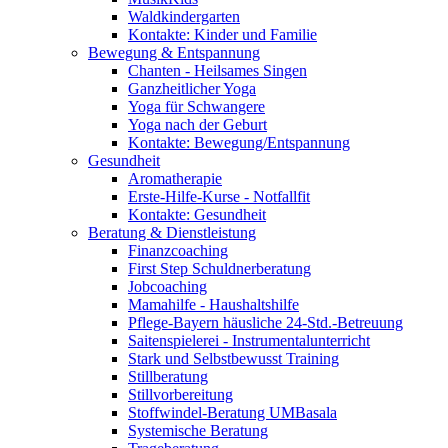
Waldkindergarten
Kontakte: Kinder und Familie
Bewegung & Entspannung
Chanten - Heilsames Singen
Ganzheitlicher Yoga
Yoga für Schwangere
Yoga nach der Geburt
Kontakte: Bewegung/Entspannung
Gesundheit
Aromatherapie
Erste-Hilfe-Kurse - Notfallfit
Kontakte: Gesundheit
Beratung & Dienstleistung
Finanzcoaching
First Step Schuldnerberatung
Jobcoaching
Mamahilfe - Haushaltshilfe
Pflege-Bayern häusliche 24-Std.-Betreuung
Saitenspielerei - Instrumentalunterricht
Stark und Selbstbewusst Training
Stillberatung
Stillvorbereitung
Stoffwindel-Beratung UMBasala
Systemische Beratung