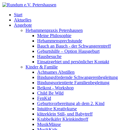
Start
Aktuelles
Angebote
Hebammenpraxis Petershausen
Meine Philosophie
Hebammensprechstunde
Bauch an Bauch - der Schwangerentreff
Geburtshilfe – Option Hausgeburt
Hausbesuche
Einsatzgebiet und persönlicher Kontakt
Kinder & Familie
Achtsames Abstillen
Bindungsfördernde Schwangerenbegleitung
Bindungsorientierte Familienbegleitung
Beikost - Workshop
Child Be Wild
FenKid
Geburtsvorbereitung ab dem 2. Kind
Intuitive Kreativkurse
klitzeklein Still- und Babytreff
Krabbelkäfer Kleinkindtreff
MusikMäuse
MusikKids