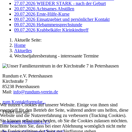
27.07.2026
WIEDER STARK - nach der Geburt
20.07.2026
Achtsames Abstillen
20.07.2026
Erste-Hilfe-Kurse
09.07.2026
Einsatzgebiet und persönlicher Kontakt
09.07.2026
Hebammensprechstunde
09.07.2026
Krabbelkäfer Kleinkindtreff
Aktuelle Seite:
Home
Aktuelles
Wechseljahresberatung - interessante Termine
Rundum e.V. Petershausen
Kirchstraße 7
85238 Petershausen
Mail:
info@rundum-verein.de
zum Kontaktformular...
Wir nutzen Cookies auf unserer Website. Einige von ihnen sind
essenziell für den Betrieb der Seite, während andere uns helfen, diese
Findet uns auf:
Website und die Nutzererfahrung zu verbessern (Tracking Cookies).
Sie können selbst entscheiden, ob Sie die Cookies zulassen möchten.
Instagram (Rundum e.V.)
Bitte beachten Sie, dass bei einer Ablehnung womöglich nicht mehr
alle Funktionalitäten der Seite zur Verfügung stehen.
Instagram (Hebamme Elke Schäl)