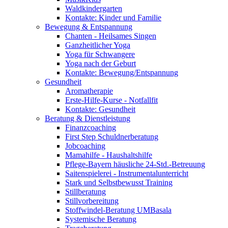
Waldkindergarten
Kontakte: Kinder und Familie
Bewegung & Entspannung
Chanten - Heilsames Singen
Ganzheitlicher Yoga
Yoga für Schwangere
Yoga nach der Geburt
Kontakte: Bewegung/Entspannung
Gesundheit
Aromatherapie
Erste-Hilfe-Kurse - Notfallfit
Kontakte: Gesundheit
Beratung & Dienstleistung
Finanzcoaching
First Step Schuldnerberatung
Jobcoaching
Mamahilfe - Haushaltshilfe
Pflege-Bayern häusliche 24-Std.-Betreuung
Saitenspielerei - Instrumentalunterricht
Stark und Selbstbewusst Training
Stillberatung
Stillvorbereitung
Stoffwindel-Beratung UMBasala
Systemische Beratung