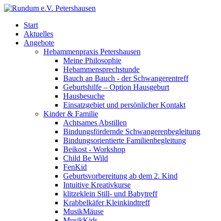
Start
Aktuelles
Angebote
Hebammenpraxis Petershausen
Meine Philosophie
Hebammensprechstunde
Bauch an Bauch - der Schwangerentreff
Geburtshilfe – Option Hausgeburt
Hausbesuche
Einsatzgebiet und persönlicher Kontakt
Kinder & Familie
Achtsames Abstillen
Bindungsfördernde Schwangerenbegleitung
Bindungsorientierte Familienbegleitung
Beikost - Workshop
Child Be Wild
FenKid
Geburtsvorbereitung ab dem 2. Kind
Intuitive Kreativkurse
klitzeklein Still- und Babytreff
Krabbelkäfer Kleinkindtreff
MusikMäuse
MusikKids