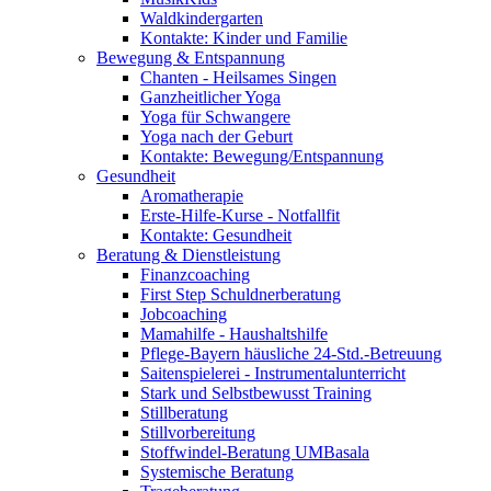
Waldkindergarten
Kontakte: Kinder und Familie
Bewegung & Entspannung
Chanten - Heilsames Singen
Ganzheitlicher Yoga
Yoga für Schwangere
Yoga nach der Geburt
Kontakte: Bewegung/Entspannung
Gesundheit
Aromatherapie
Erste-Hilfe-Kurse - Notfallfit
Kontakte: Gesundheit
Beratung & Dienstleistung
Finanzcoaching
First Step Schuldnerberatung
Jobcoaching
Mamahilfe - Haushaltshilfe
Pflege-Bayern häusliche 24-Std.-Betreuung
Saitenspielerei - Instrumentalunterricht
Stark und Selbstbewusst Training
Stillberatung
Stillvorbereitung
Stoffwindel-Beratung UMBasala
Systemische Beratung