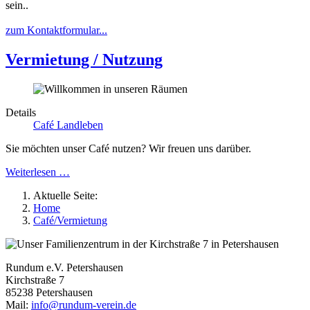
sein.
.
zum Kontaktformular...
Vermietung / Nutzung
Details
Café Landleben
Sie möchten unser Café nutzen? Wir freuen uns darüber.
Weiterlesen …
Aktuelle Seite:
Home
Café/Vermietung
Rundum e.V. Petershausen
Kirchstraße 7
85238 Petershausen
Mail:
info@rundum-verein.de