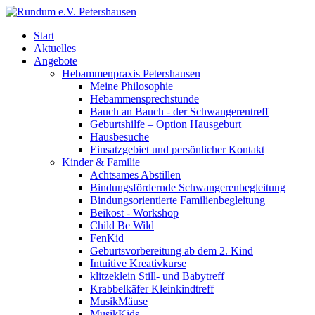
Start
Aktuelles
Angebote
Hebammenpraxis Petershausen
Meine Philosophie
Hebammensprechstunde
Bauch an Bauch - der Schwangerentreff
Geburtshilfe – Option Hausgeburt
Hausbesuche
Einsatzgebiet und persönlicher Kontakt
Kinder & Familie
Achtsames Abstillen
Bindungsfördernde Schwangerenbegleitung
Bindungsorientierte Familienbegleitung
Beikost - Workshop
Child Be Wild
FenKid
Geburtsvorbereitung ab dem 2. Kind
Intuitive Kreativkurse
klitzeklein Still- und Babytreff
Krabbelkäfer Kleinkindtreff
MusikMäuse
MusikKids