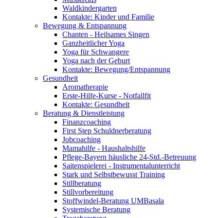
Waldkindergarten
Kontakte: Kinder und Familie
Bewegung & Entspannung
Chanten - Heilsames Singen
Ganzheitlicher Yoga
Yoga für Schwangere
Yoga nach der Geburt
Kontakte: Bewegung/Entspannung
Gesundheit
Aromatherapie
Erste-Hilfe-Kurse - Notfallfit
Kontakte: Gesundheit
Beratung & Dienstleistung
Finanzcoaching
First Step Schuldnerberatung
Jobcoaching
Mamahilfe - Haushaltshilfe
Pflege-Bayern häusliche 24-Std.-Betreuung
Saitenspielerei - Instrumentalunterricht
Stark und Selbstbewusst Training
Stillberatung
Stillvorbereitung
Stoffwindel-Beratung UMBasala
Systemische Beratung