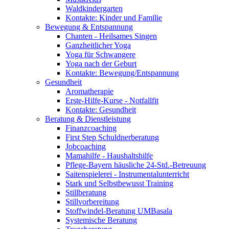
Waldkindergarten
Kontakte: Kinder und Familie
Bewegung & Entspannung
Chanten - Heilsames Singen
Ganzheitlicher Yoga
Yoga für Schwangere
Yoga nach der Geburt
Kontakte: Bewegung/Entspannung
Gesundheit
Aromatherapie
Erste-Hilfe-Kurse - Notfallfit
Kontakte: Gesundheit
Beratung & Dienstleistung
Finanzcoaching
First Step Schuldnerberatung
Jobcoaching
Mamahilfe - Haushaltshilfe
Pflege-Bayern häusliche 24-Std.-Betreuung
Saitenspielerei - Instrumentalunterricht
Stark und Selbstbewusst Training
Stillberatung
Stillvorbereitung
Stoffwindel-Beratung UMBasala
Systemische Beratung