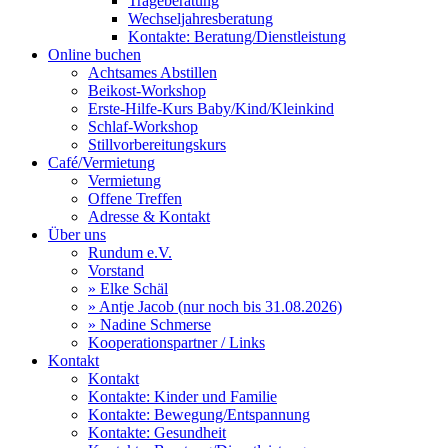
Trageberatung
Wechseljahresberatung
Kontakte: Beratung/Dienstleistung
Online buchen
Achtsames Abstillen
Beikost-Workshop
Erste-Hilfe-Kurs Baby/Kind/Kleinkind
Schlaf-Workshop
Stillvorbereitungskurs
Café/Vermietung
Vermietung
Offene Treffen
Adresse & Kontakt
Über uns
Rundum e.V.
Vorstand
» Elke Schäl
» Antje Jacob (nur noch bis 31.08.2026)
» Nadine Schmerse
Kooperationspartner / Links
Kontakt
Kontakt
Kontakte: Kinder und Familie
Kontakte: Bewegung/Entspannung
Kontakte: Gesundheit