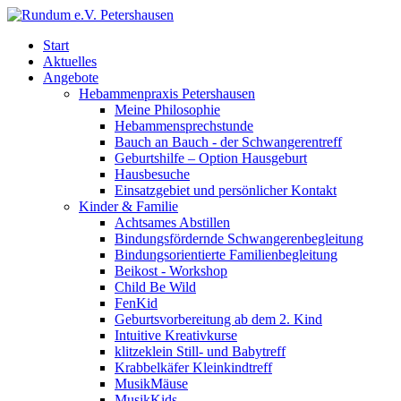
Start
Aktuelles
Angebote
Hebammenpraxis Petershausen
Meine Philosophie
Hebammensprechstunde
Bauch an Bauch - der Schwangerentreff
Geburtshilfe – Option Hausgeburt
Hausbesuche
Einsatzgebiet und persönlicher Kontakt
Kinder & Familie
Achtsames Abstillen
Bindungsfördernde Schwangerenbegleitung
Bindungsorientierte Familienbegleitung
Beikost - Workshop
Child Be Wild
FenKid
Geburtsvorbereitung ab dem 2. Kind
Intuitive Kreativkurse
klitzeklein Still- und Babytreff
Krabbelkäfer Kleinkindtreff
MusikMäuse
MusikKids