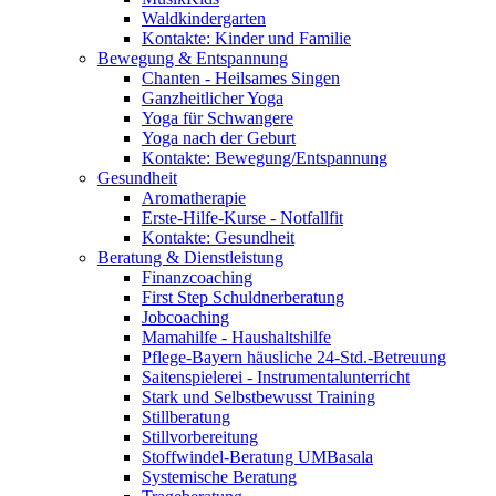
Waldkindergarten
Kontakte: Kinder und Familie
Bewegung & Entspannung
Chanten - Heilsames Singen
Ganzheitlicher Yoga
Yoga für Schwangere
Yoga nach der Geburt
Kontakte: Bewegung/Entspannung
Gesundheit
Aromatherapie
Erste-Hilfe-Kurse - Notfallfit
Kontakte: Gesundheit
Beratung & Dienstleistung
Finanzcoaching
First Step Schuldnerberatung
Jobcoaching
Mamahilfe - Haushaltshilfe
Pflege-Bayern häusliche 24-Std.-Betreuung
Saitenspielerei - Instrumentalunterricht
Stark und Selbstbewusst Training
Stillberatung
Stillvorbereitung
Stoffwindel-Beratung UMBasala
Systemische Beratung