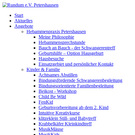
Start
Aktuelles
Angebote
Hebammenpraxis Petershausen
Meine Philosophie
Hebammensprechstunde
Bauch an Bauch - der Schwangerentreff
Geburtshilfe – Option Hausgeburt
Hausbesuche
Einsatzgebiet und persönlicher Kontakt
Kinder & Familie
Achtsames Abstillen
Bindungsfördernde Schwangerenbegleitung
Bindungsorientierte Familienbegleitung
Beikost - Workshop
Child Be Wild
FenKid
Geburtsvorbereitung ab dem 2. Kind
Intuitive Kreativkurse
klitzeklein Still- und Babytreff
Krabbelkäfer Kleinkindtreff
MusikMäuse
MusikKids