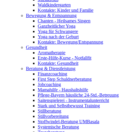
Waldkindergarten
Kontakte: Kinder und Familie
Bewegung & Entspannung
Chanten - Heilsames Singen
Ganzheitlicher Yoga
Yoga für Schwangere
Yoga nach der Geburt
Kontakte: Bewegung/Entspannung
Gesundheit
Aromatherapie
Erste-Hilfe-Kurse - Notfallfit
Kontakte: Gesundheit
Beratung & Dienstleistung
Finanzcoaching
First Step Schuldnerberatung
Jobcoaching
Mamahilfe - Haushaltshilfe
Pflege-Bayern häusliche 24-Std.-Betreuung
Saitenspielerei - Instrumentalunterricht
Stark und Selbstbewusst Training
Stillberatung
Stillvorbereitung
Stoffwindel-Beratung UMBasala
Systemische Beratung