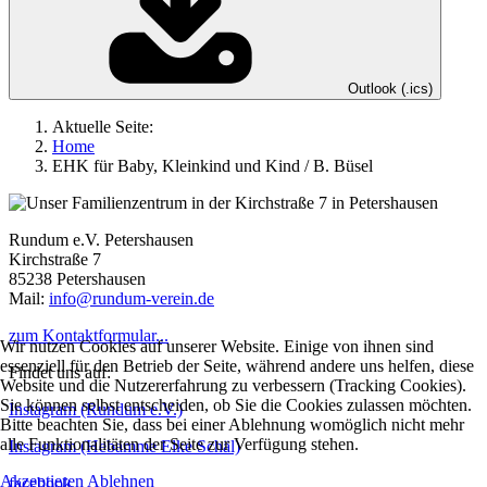
Outlook (.ics)
Aktuelle Seite:
Home
EHK für Baby, Kleinkind und Kind / B. Büsel
Rundum e.V. Petershausen
Kirchstraße 7
85238 Petershausen
Mail:
info@rundum-verein.de
zum Kontaktformular...
Wir nutzen Cookies auf unserer Website. Einige von ihnen sind
essenziell für den Betrieb der Seite, während andere uns helfen, diese
Findet uns auf:
Website und die Nutzererfahrung zu verbessern (Tracking Cookies).
Sie können selbst entscheiden, ob Sie die Cookies zulassen möchten.
Instagram (Rundum e.V.)
Bitte beachten Sie, dass bei einer Ablehnung womöglich nicht mehr
alle Funktionalitäten der Seite zur Verfügung stehen.
Instagram (Hebamme Elke Schäl)
Akzeptieren
Ablehnen
facebook