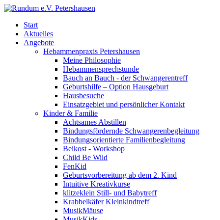
Start
Aktuelles
Angebote
Hebammenpraxis Petershausen
Meine Philosophie
Hebammensprechstunde
Bauch an Bauch - der Schwangerentreff
Geburtshilfe – Option Hausgeburt
Hausbesuche
Einsatzgebiet und persönlicher Kontakt
Kinder & Familie
Achtsames Abstillen
Bindungsfördernde Schwangerenbegleitung
Bindungsorientierte Familienbegleitung
Beikost - Workshop
Child Be Wild
FenKid
Geburtsvorbereitung ab dem 2. Kind
Intuitive Kreativkurse
klitzeklein Still- und Babytreff
Krabbelkäfer Kleinkindtreff
MusikMäuse
MusikKids