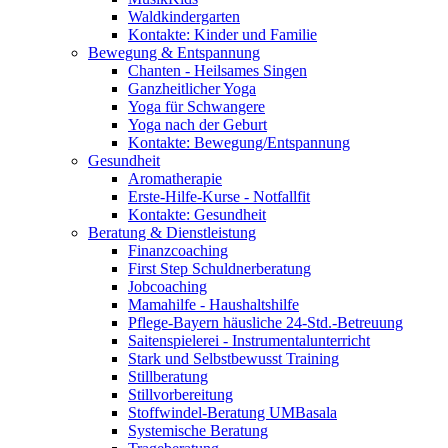
Waldkindergarten
Kontakte: Kinder und Familie
Bewegung & Entspannung
Chanten - Heilsames Singen
Ganzheitlicher Yoga
Yoga für Schwangere
Yoga nach der Geburt
Kontakte: Bewegung/Entspannung
Gesundheit
Aromatherapie
Erste-Hilfe-Kurse - Notfallfit
Kontakte: Gesundheit
Beratung & Dienstleistung
Finanzcoaching
First Step Schuldnerberatung
Jobcoaching
Mamahilfe - Haushaltshilfe
Pflege-Bayern häusliche 24-Std.-Betreuung
Saitenspielerei - Instrumentalunterricht
Stark und Selbstbewusst Training
Stillberatung
Stillvorbereitung
Stoffwindel-Beratung UMBasala
Systemische Beratung