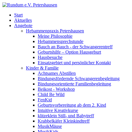
Start
Aktuelles
Angebote
Hebammenpraxis Petershausen
Meine Philosophie
Hebammensprechstunde
Bauch an Bauch - der Schwangerentreff
Geburtshilfe – Option Hausgeburt
Hausbesuche
Einsatzgebiet und persönlicher Kontakt
Kinder & Familie
Achtsames Abstillen
Bindungsfördernde Schwangerenbegleitung
Bindungsorientierte Familienbegleitung
Beikost - Workshop
Child Be Wild
FenKid
Geburtsvorbereitung ab dem 2. Kind
Intuitive Kreativkurse
klitzeklein Still- und Babytreff
Krabbelkäfer Kleinkindtreff
MusikMäuse
MusikKids