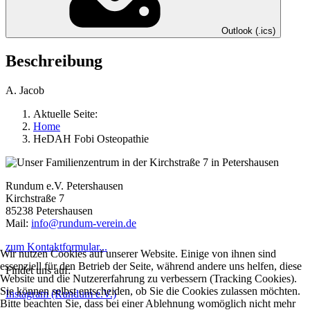
Outlook (.ics)
Beschreibung
A. Jacob
Aktuelle Seite:
Home
HeDAH Fobi Osteopathie
Rundum e.V. Petershausen
Kirchstraße 7
85238 Petershausen
Mail:
info@rundum-verein.de
zum Kontaktformular...
Wir nutzen Cookies auf unserer Website. Einige von ihnen sind
essenziell für den Betrieb der Seite, während andere uns helfen, diese
Findet uns auf:
Website und die Nutzererfahrung zu verbessern (Tracking Cookies).
Sie können selbst entscheiden, ob Sie die Cookies zulassen möchten.
Instagram (Rundum e.V.)
Bitte beachten Sie, dass bei einer Ablehnung womöglich nicht mehr