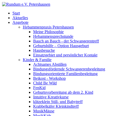
Start
Aktuelles
Angebote
Hebammenpraxis Petershausen
Meine Philosophie
Hebammensprechstunde
Bauch an Bauch - der Schwangerentreff
Geburtshilfe – Option Hausgeburt
Hausbesuche
Einsatzgebiet und persönlicher Kontakt
Kinder & Familie
Achtsames Abstillen
Bindungsfördernde Schwangerenbegleitung
Bindungsorientierte Familienbegleitung
Beikost - Workshop
Child Be Wild
FenKid
Geburtsvorbereitung ab dem 2. Kind
Intuitive Kreativkurse
klitzeklein Still- und Babytreff
Krabbelkäfer Kleinkindtreff
MusikMäuse
MusikKids