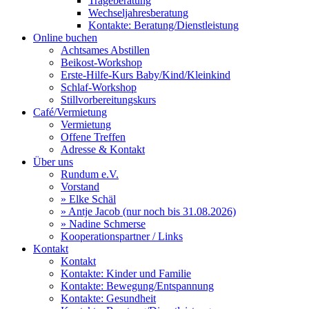
Trageberatung
Wechseljahresberatung
Kontakte: Beratung/Dienstleistung
Online buchen
Achtsames Abstillen
Beikost-Workshop
Erste-Hilfe-Kurs Baby/Kind/Kleinkind
Schlaf-Workshop
Stillvorbereitungskurs
Café/Vermietung
Vermietung
Offene Treffen
Adresse & Kontakt
Über uns
Rundum e.V.
Vorstand
» Elke Schäl
» Antje Jacob (nur noch bis 31.08.2026)
» Nadine Schmerse
Kooperationspartner / Links
Kontakt
Kontakt
Kontakte: Kinder und Familie
Kontakte: Bewegung/Entspannung
Kontakte: Gesundheit