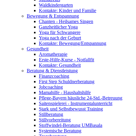
Waldkindergarten
Kontakte: Kinder und Familie
Bewegung & Entspannung
Chanten - Heilsames Singen
Ganzheitlicher Yoga
Yoga für Schwangere
Yoga nach der Geburt
Kontakte: Bewegung/Entspannung
Gesundheit
Aromatherapie
Erste-Hilfe-Kurse - Notfallfit
Kontakte: Gesundheit
Beratung & Dienstleistung
Finanzcoaching
First Step Schuldnerberatung
Jobcoaching
Mamahilfe - Haushaltshilfe
Pflege-Bayern häusliche 24-Std.-Betreuung
Saitenspielerei - Instrumentalunterricht
Stark und Selbstbewusst Training
Stillberatung
Stillvorbereitung
Stoffwindel-Beratung UMBasala
Systemische Beratung